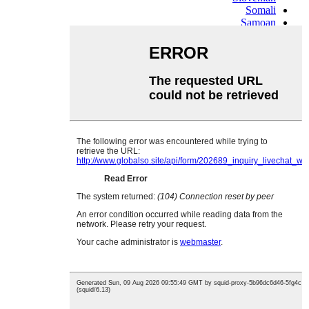
Somali
Samoan
Scots Gaelic
Shona
Sindhi
Sundanese
Swahili
Tajik
Tamil
Telugu
Thai
Ukrainian
Urdu
Uzbek
Vietnamese
Welsh
Xhosa
Yiddish
Yoruba
Zulu
Kinyarwanda
Tatar
Oriya
Turkmen
Uyghur