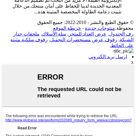
الإلكترونية القيمة؟لا مزيد من البحث!تم تصميم الدعامة
المعدنية الجديدة لدينا للحفاظ على أمان منتجك.من خلال
تثبيت دعامة الطاولة المخصصة المتينة هذه...
© حقوق الطبع والنشر - 2010-2022: جميع الحقوق
محفوظة.
منتوجات جديدة
-
خريطة الموقع
رف الجندول
,
عرض العداد للمتجر
,
سلة الأسلاك
,
ملحقات جدار
الشبكة
,
رفوف عرض مستحضرات التجميل
,
رفوف سلكية مثبتة
على الحائط
,
ارسل بريد الكتروني
x