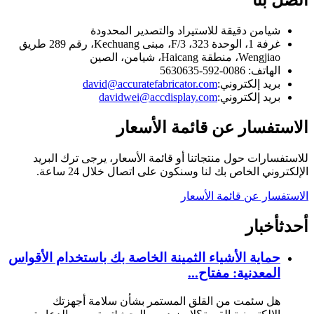
اتصل بنا
شيامن دقيقة للاستيراد والتصدير المحدودة
غرفة 1، الوحدة 323، 3/F، مبنى Kechuang، رقم 289 طريق
Wengjiao، منطقة Haicang، شيامن، الصين
الهاتف: 0086-592-5630635
بريد إلكتروني:
david@accuratefabricator.com
بريد إلكتروني:
davidwei@accdisplay.com
الاستفسار عن قائمة الأسعار
للاستفسارات حول منتجاتنا أو قائمة الأسعار، يرجى ترك البريد
الإلكتروني الخاص بك لنا وسنكون على اتصال خلال 24 ساعة.
الاستفسار عن قائمة الأسعار
أحدث
أخبار
حماية الأشياء الثمينة الخاصة بك باستخدام الأقواس
المعدنية: مفتاح...
هل سئمت من القلق المستمر بشأن سلامة أجهزتك